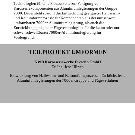
Technologien für eine Prozesskette zur Fertigung von
Karosseriekomponenten aus Aluminiumlegierungen der Gruppe
7000. Dabei steht sowohl die Entwicklung geeigneter Halbwarm-
und Kaltumformprozesse für Komponenten aus der nur schwer
umformbaren 7000er-Aluminiumlegierung, als auch die
Entwicklung geeigneter Fügetechnologien für die kaum oder nur
schwer schweißbaren 7000er-Aluminiumlegierung im
Vordergrund.
TEILPROJEKT UMFORMEN
KWD Karosseriewerke Dresden GmbH
Dr.-Ing. Jens Ullrich
Entwicklung von Halbwarm- und Kaltumformprozessen für höchstfeste
Aluminiumlegierungen der 7000er Gruppe und Fügeverfahren