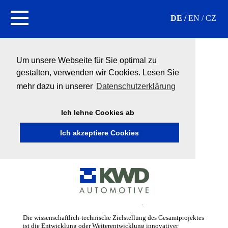
DE
EN
CZ
Um unsere Webseite für Sie optimal zu
gestalten, verwenden wir Cookies. Lesen Sie
mehr dazu in unserer
Datenschutzerklärung
Startseite
Innovation
Forschung
Ich lehne Cookies ab
EINBLICK IN DIE
FORSCHUNGSARBEIT BEI
Ich akzeptiere Cookies
KWD...
„Technologieentwicklung zur Herstellung von
Karosseriebaugruppen aus höchstfesten
Aluminiumlegierungen” (gefördert durch:
Sächsische Aufbaubank - SAB)
Die wissenschaftlich-technische Zielstellung des Gesamtprojektes
ist die Entwicklung oder Weiterentwicklung innovativer